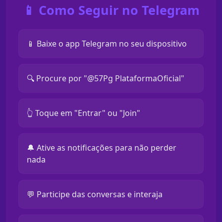
📱 Como Seguir no Telegram
📱 Baixe o app Telegram no seu dispositivo
🔍 Procure por "@57Pg PlataformaOficial"
👆 Toque em "Entrar" ou "Join"
🔔 Ative as notificações para não perder
nada
💬 Participe das conversas e interaja