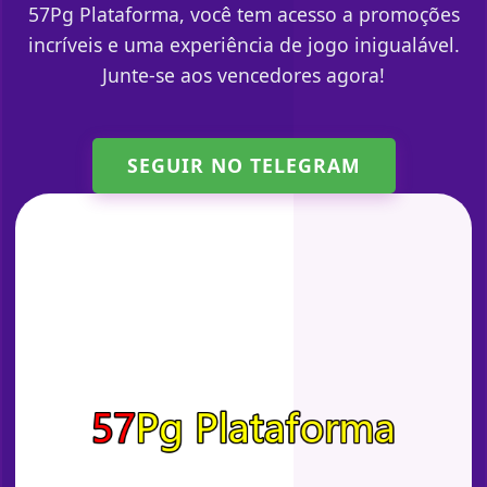
57Pg Plataforma, você tem acesso a promoções
incríveis e uma experiência de jogo inigualável.
Junte-se aos vencedores agora!
SEGUIR NO TELEGRAM