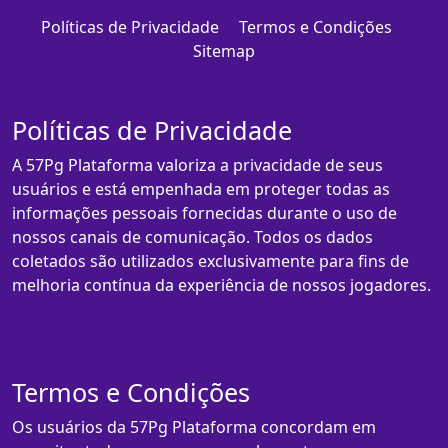
Políticas de Privacidade
Termos e Condições
Sitemap
Políticas de Privacidade
A 57Pg Plataforma valoriza a privacidade de seus
usuários e está empenhada em proteger todas as
informações pessoais fornecidas durante o uso de
nossos canais de comunicação. Todos os dados
coletados são utilizados exclusivamente para fins de
melhoria contínua da experiência de nossos jogadores.
Termos e Condições
Os usuários da 57Pg Plataforma concordam em