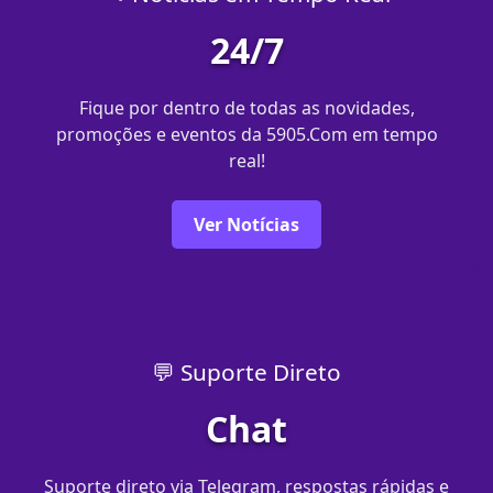
24/7
Fique por dentro de todas as novidades,
promoções e eventos da 5905.Com em tempo
real!
Ver Notícias
💬 Suporte Direto
Chat
Suporte direto via Telegram, respostas rápidas e