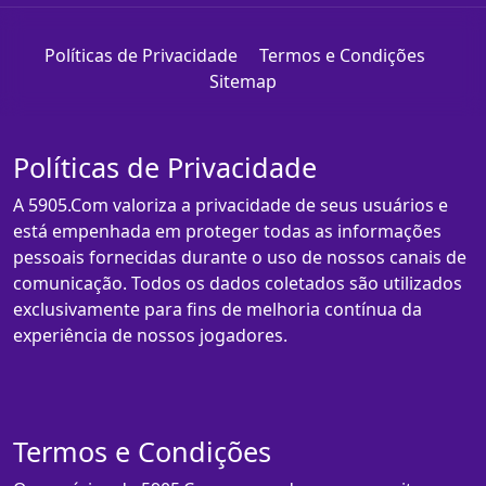
Políticas de Privacidade
Termos e Condições
Sitemap
Políticas de Privacidade
A 5905.Com valoriza a privacidade de seus usuários e
está empenhada em proteger todas as informações
pessoais fornecidas durante o uso de nossos canais de
comunicação. Todos os dados coletados são utilizados
exclusivamente para fins de melhoria contínua da
experiência de nossos jogadores.
Termos e Condições