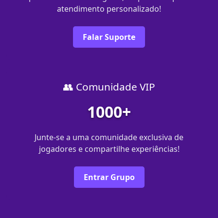
atendimento personalizado!
Falar Suporte
👥 Comunidade VIP
1000+
Junte-se a uma comunidade exclusiva de
jogadores e compartilhe experiências!
Entrar Grupo