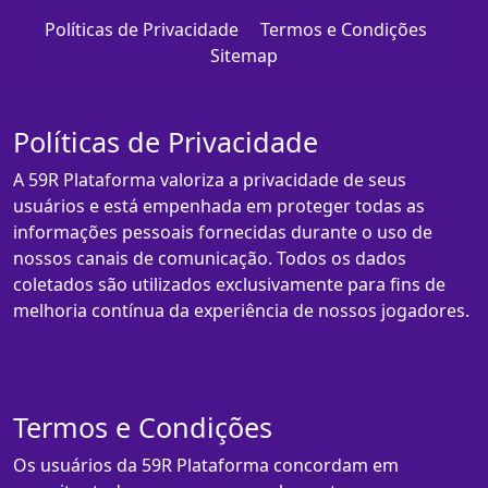
Políticas de Privacidade
Termos e Condições
Sitemap
Políticas de Privacidade
A 59R Plataforma valoriza a privacidade de seus
usuários e está empenhada em proteger todas as
informações pessoais fornecidas durante o uso de
nossos canais de comunicação. Todos os dados
coletados são utilizados exclusivamente para fins de
melhoria contínua da experiência de nossos jogadores.
Termos e Condições
Os usuários da 59R Plataforma concordam em