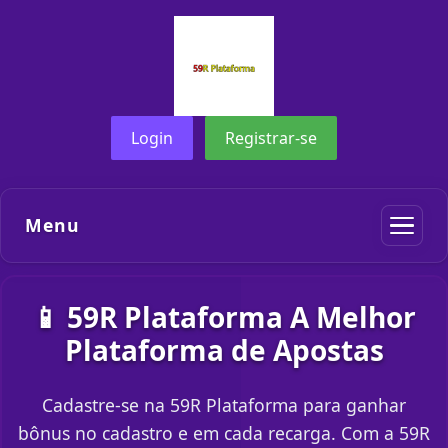
Login
Registrar-se
Menu
📱 59R Plataforma A Melhor
Plataforma de Apostas
Cadastre-se na 59R Plataforma para ganhar
bônus no cadastro e em cada recarga. Com a 59R