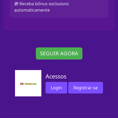
🎁 Receba bônus exclusivos
automaticamente
SEGUIR AGORA
Acessos
Login
Registrar-se