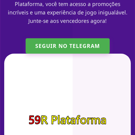
Plataforma, você tem acesso a promoções
incríveis e uma experiência de jogo inigualável.
Junte-se aos vencedores agora!
SEGUIR NO TELEGRAM