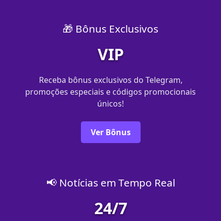
🎁 Bônus Exclusivos
VIP
Receba bônus exclusivos do Telegram,
promoções especiais e códigos promocionais
únicos!
Ver Bônus
📢 Notícias em Tempo Real
24/7