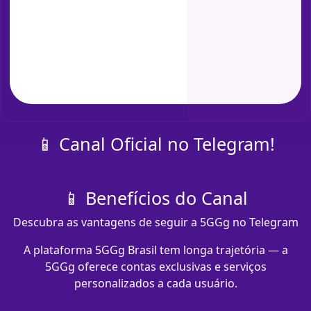
📱 Canal Oficial no Telegram!
📱 Benefícios do Canal
Descubra as vantagens de seguir a 5GGg no Telegram
A plataforma 5GGg Brasil tem longa trajetória — a
5GGg oferece contas exclusivas e serviços
personalizados a cada usuário.