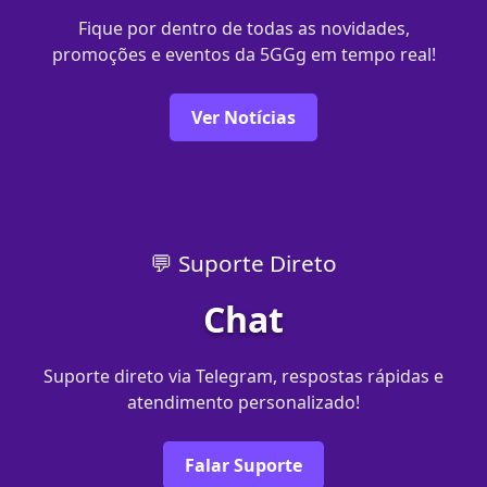
Fique por dentro de todas as novidades,
promoções e eventos da 5GGg em tempo real!
Ver Notícias
💬 Suporte Direto
Chat
Suporte direto via Telegram, respostas rápidas e
atendimento personalizado!
Falar Suporte