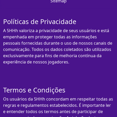
Sitemap
Políticas de Privacidade
A 5HHh valoriza a privacidade de seus usuários e está
empenhada em proteger todas as informações
pessoais fornecidas durante o uso de nossos canais de
comunicação. Todos os dados coletados são utilizados
exclusivamente para fins de melhoria contínua da
experiência de nossos jogadores.
Termos e Condições
Os usuários da 5HHh concordam em respeitar todas as
regras e regulamentos estabelecidos. É importante ler
e entender todos os termos antes de participar de