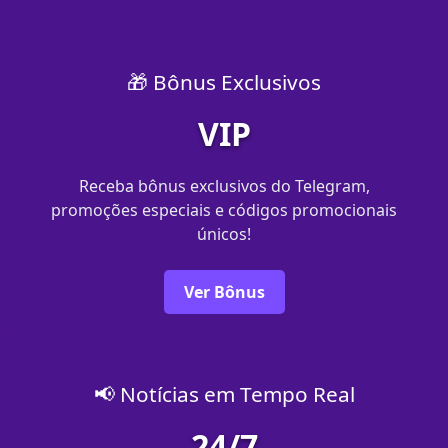
🎁 Bônus Exclusivos
VIP
Receba bônus exclusivos do Telegram,
promoções especiais e códigos promocionais
únicos!
Ver Bônus
📢 Notícias em Tempo Real
24/7