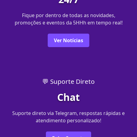
Fique por dentro de todas as novidades,
promoções e eventos da 5HHh em tempo real!
Ver Notícias
💬 Suporte Direto
Chat
Suporte direto via Telegram, respostas rápidas e
atendimento personalizado!