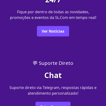
Fique por dentro de todas as novidades,
promoções e eventos da 5L.Com em tempo real!
Ver Notícias
💬 Suporte Direto
Chat
Suporte direto via Telegram, respostas rápidas e
atendimento personalizado!