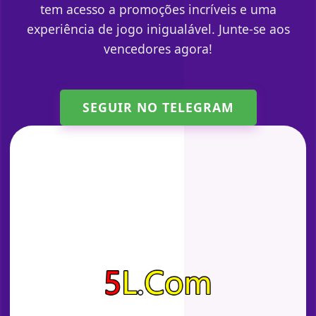
tem acesso a promoções incríveis e uma
experiência de jogo inigualável. Junte-se aos
vencedores agora!
SEGUIR NO TELEGRAM