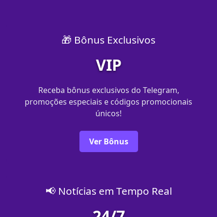
🎁 Bônus Exclusivos
VIP
Receba bônus exclusivos do Telegram,
promoções especiais e códigos promocionais
únicos!
Ver Bônus
📢 Notícias em Tempo Real
24/7