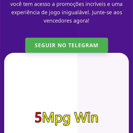
você tem acesso a promoções incríveis e uma
experiência de jogo inigualável. Junte-se aos
vencedores agora!
SEGUIR NO TELEGRAM