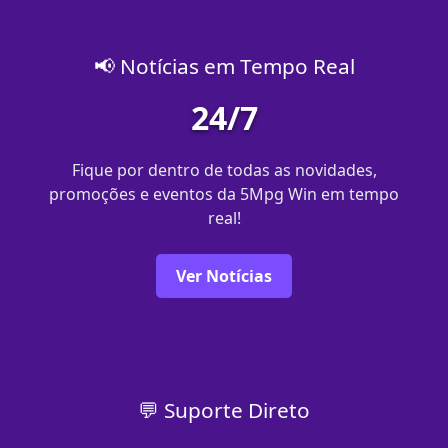
📢 Notícias em Tempo Real
24/7
Fique por dentro de todas as novidades,
promoções e eventos da 5Mpg Win em tempo
real!
Ver Notícias
💬 Suporte Direto