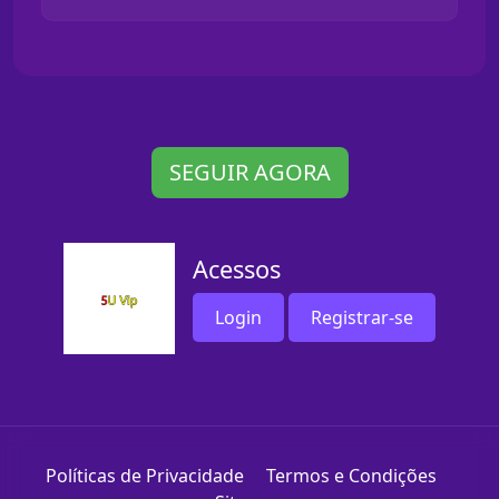
SEGUIR AGORA
Acessos
Login
Registrar-se
Políticas de Privacidade
Termos e Condições