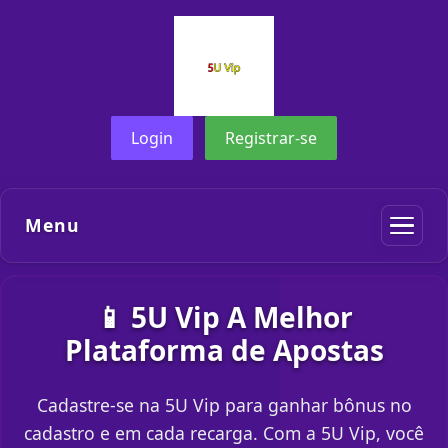
Login
Registrar-se
Menu
📱 5U Vip A Melhor
Plataforma de Apostas
Cadastre-se na 5U Vip para ganhar bônus no
cadastro e em cada recarga. Com a 5U Vip, você