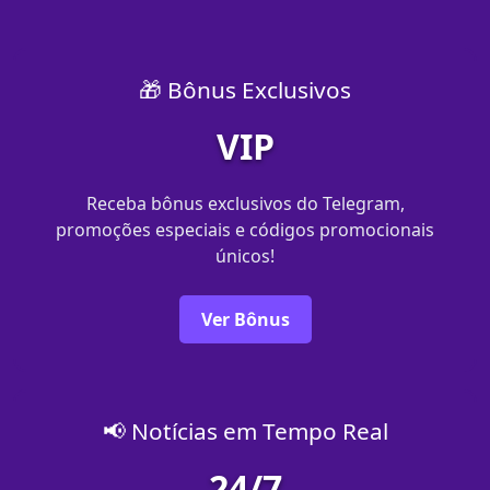
🎁 Bônus Exclusivos
VIP
Receba bônus exclusivos do Telegram,
promoções especiais e códigos promocionais
únicos!
Ver Bônus
📢 Notícias em Tempo Real
24/7