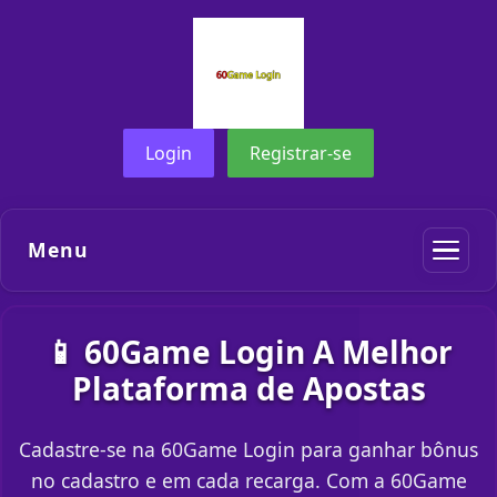
Login
Registrar-se
Menu
📱 60Game Login A Melhor
Plataforma de Apostas
Cadastre-se na 60Game Login para ganhar bônus
no cadastro e em cada recarga. Com a 60Game