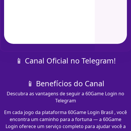
📱 Canal Oficial no Telegram!
📱 Benefícios do Canal
Descubra as vantagens de seguir a 60Game Login no
Telegram
Em cada jogo da plataforma 60Game Login Brasil , você
encontra um caminho para a fortuna — a 60Game
Login oferece um serviço completo para ajudar você a