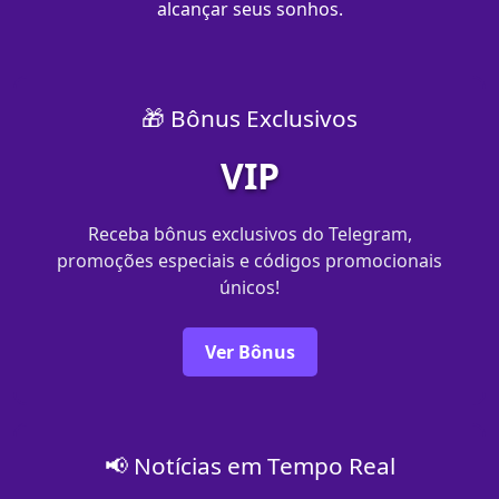
alcançar seus sonhos.
🎁 Bônus Exclusivos
VIP
Receba bônus exclusivos do Telegram,
promoções especiais e códigos promocionais
únicos!
Ver Bônus
📢 Notícias em Tempo Real