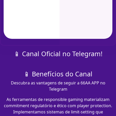
📱 Canal Oficial no Telegram!
📱 Benefícios do Canal
Descubra as vantagens de seguir a 66AA APP no
Telegram
As ferramentas de responsible gaming materializam
commitment regulatório e ético com player protection.
Implementamos sistemas de limit-setting que