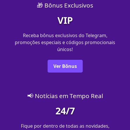
🎁 Bônus Exclusivos
VIP
Receba bônus exclusivos do Telegram,
promoções especiais e códigos promocionais
únicos!
Ver Bônus
📢 Notícias em Tempo Real
24/7
Fique por dentro de todas as novidades,