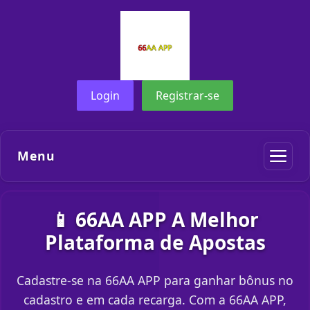
Login
Registrar-se
Menu
📱 66AA APP A Melhor
Plataforma de Apostas
Cadastre-se na 66AA APP para ganhar bônus no
cadastro e em cada recarga. Com a 66AA APP,