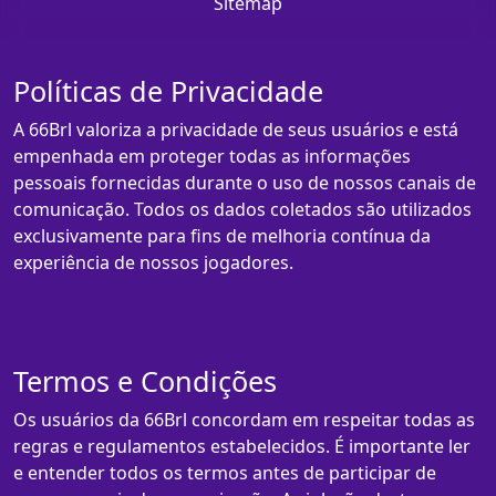
Sitemap
Políticas de Privacidade
A 66Brl valoriza a privacidade de seus usuários e está
empenhada em proteger todas as informações
pessoais fornecidas durante o uso de nossos canais de
comunicação. Todos os dados coletados são utilizados
exclusivamente para fins de melhoria contínua da
experiência de nossos jogadores.
Termos e Condições
Os usuários da 66Brl concordam em respeitar todas as
regras e regulamentos estabelecidos. É importante ler
e entender todos os termos antes de participar de