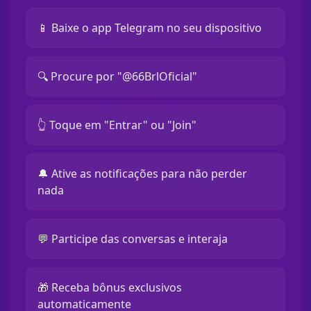
📱 Baixe o app Telegram no seu dispositivo
🔍 Procure por "@66BrlOficial"
👆 Toque em "Entrar" ou "Join"
🔔 Ative as notificações para não perder
nada
💬 Participe das conversas e interaja
🎁 Receba bônus exclusivos
automaticamente