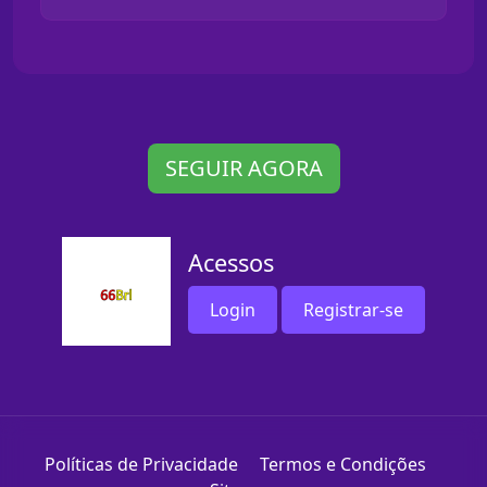
SEGUIR AGORA
Acessos
Login
Registrar-se
Políticas de Privacidade
Termos e Condições