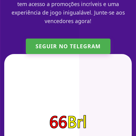
tem acesso a promoções incríveis e uma
experiência de jogo inigualável. Junte-se aos
vencedores agora!
SEGUIR NO TELEGRAM