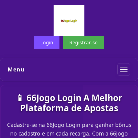
Login
Registrar-se
Menu
📱 66Jogo Login A Melhor
Plataforma de Apostas
Cadastre-se na 66Jogo Login para ganhar bônus
no cadastro e em cada recarga. Com a 66Jogo