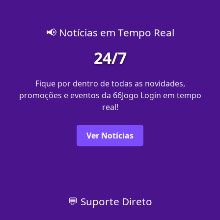
📢 Notícias em Tempo Real
24/7
Fique por dentro de todas as novidades,
promoções e eventos da 66Jogo Login em tempo
real!
Ver Notícias
💬 Suporte Direto