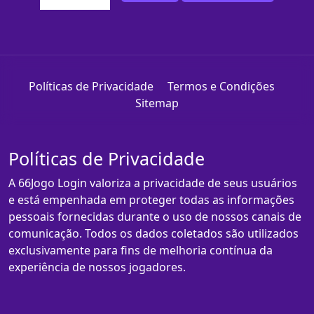
Políticas de Privacidade
Termos e Condições
Sitemap
Políticas de Privacidade
A 66Jogo Login valoriza a privacidade de seus usuários
e está empenhada em proteger todas as informações
pessoais fornecidas durante o uso de nossos canais de
comunicação. Todos os dados coletados são utilizados
exclusivamente para fins de melhoria contínua da
experiência de nossos jogadores.