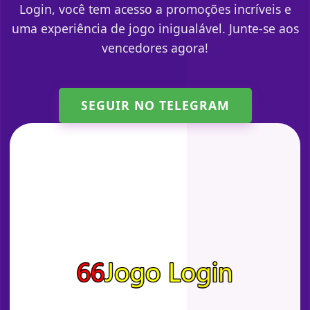
Login, você tem acesso a promoções incríveis e
uma experiência de jogo inigualável. Junte-se aos
vencedores agora!
SEGUIR NO TELEGRAM