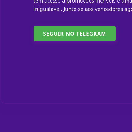
tem acesso a promoções incríveis e uma
inigualável. Junte-se aos vencedores ag
SEGUIR NO TELEGRAM