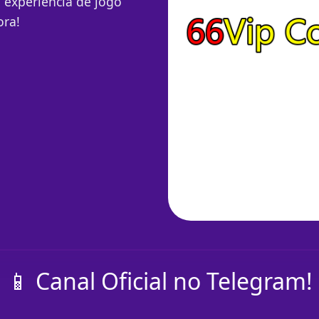
 experiência de jogo
ora!
📱 Canal Oficial no Telegram!