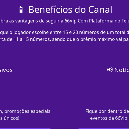
📱 Benefícios do Canal
bra as vantagens de seguir a 66Vip Com Plataforma no Te
 que o jogador escolhe entre 15 e 20 números de um total d
rta de 11 a 15 números, sendo que o prêmio máximo vai pa
sivos
📢 Notí
m, promoções especiais
Fique por dentro d
s únicos!
eventos da 66Vip