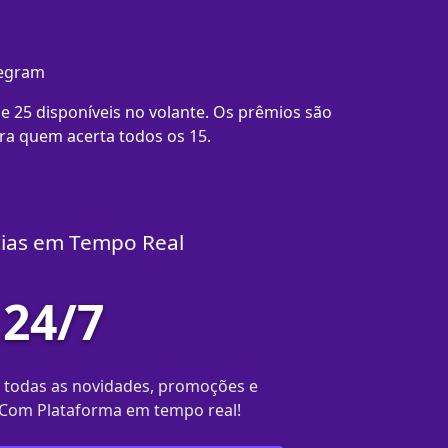
legram
e 25 disponíveis no volante. Os prêmios são
ra quem acerta todos os 15.
cias em Tempo Real
24/7
e todas as novidades, promoções e
 Com Plataforma em tempo real!