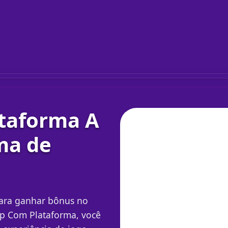
ataforma A
ma de
para ganhar bônus no
ip Com Plataforma, você