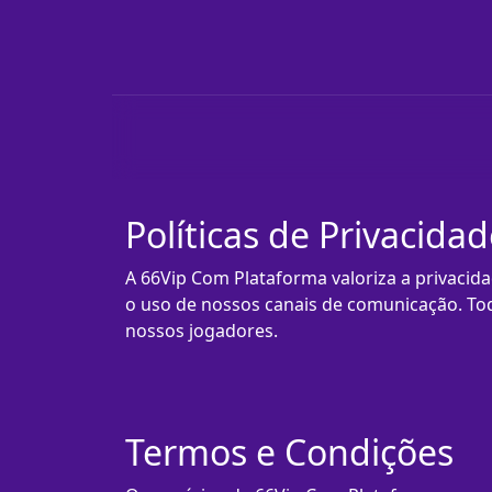
Políticas de Privacida
A 66Vip Com Plataforma valoriza a privaci
o uso de nossos canais de comunicação. Tod
nossos jogadores.
Termos e Condições