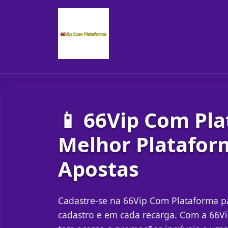
📱 66Vip Com Pl
Melhor Platafor
Apostas
Cadastre-se na 66Vip Com Plataforma 
cadastro e em cada recarga. Com a 66V