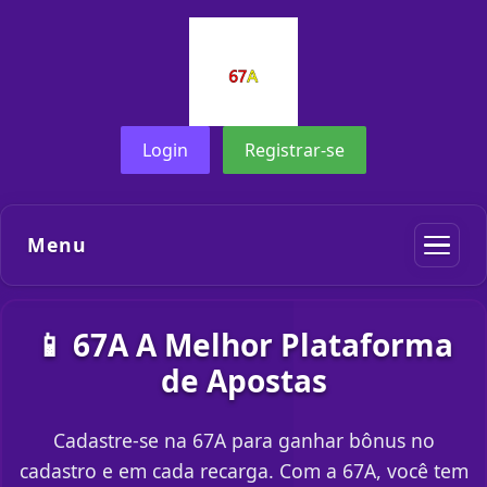
Login
Registrar-se
Menu
📱 67A A Melhor Plataforma
de Apostas
Cadastre-se na 67A para ganhar bônus no
cadastro e em cada recarga. Com a 67A, você tem