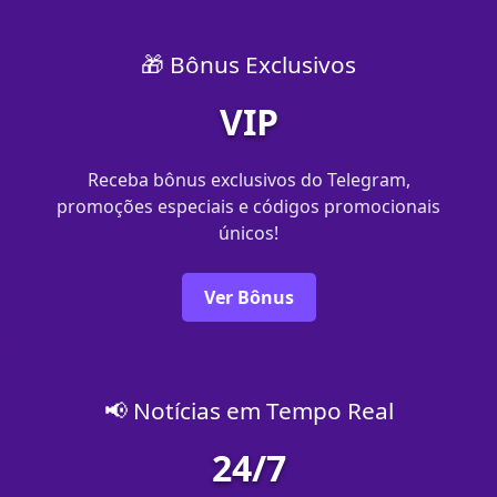
🎁 Bônus Exclusivos
VIP
Receba bônus exclusivos do Telegram,
promoções especiais e códigos promocionais
únicos!
Ver Bônus
📢 Notícias em Tempo Real
24/7