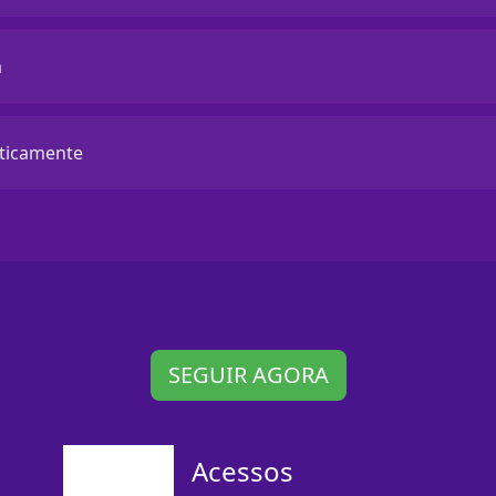
a
aticamente
SEGUIR AGORA
Acessos