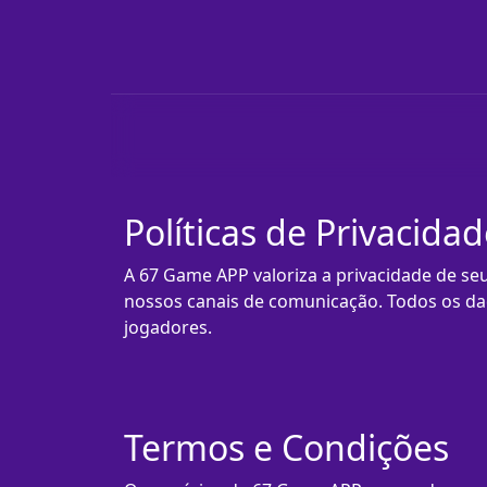
Políticas de Privacida
A 67 Game APP valoriza a privacidade de s
nossos canais de comunicação. Todos os dad
jogadores.
Termos e Condições