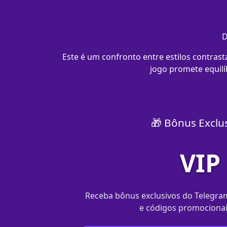
D
Este é um confronto entre estilos contrastan
jogo promete equilí
🎁 Bônus Exclu
VIP
Receba bônus exclusivos do Telegra
e códigos promocionai