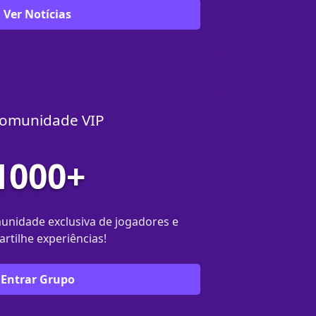
Ver Notícias
Comunidade VIP
1000+
unidade exclusiva de jogadores e
rtilhe experiências!
Entrar Grupo