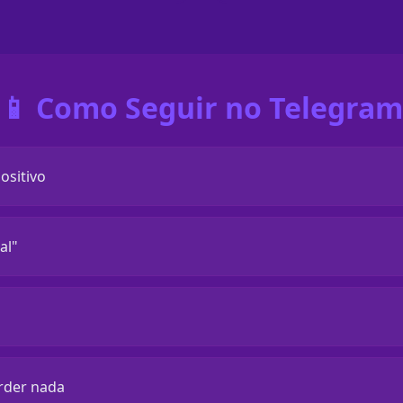
📱 Como Seguir no Telegram
ositivo
al"
erder nada