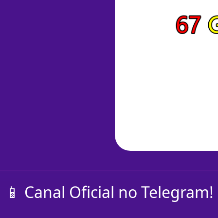
📱 Canal Oficial no Telegram!