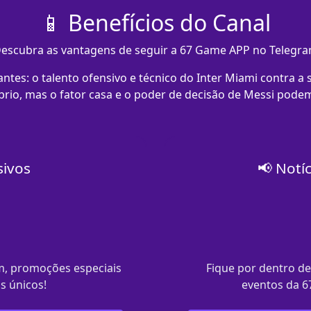
📱 Benefícios do Canal
escubra as vantagens de seguir a 67 Game APP no Telegr
tes: o talento ofensivo e técnico do Inter Miami contra a so
brio, mas o fator casa e o poder de decisão de Messi pode
sivos
📢 Notí
m, promoções especiais
Fique por dentro d
s únicos!
eventos da 6