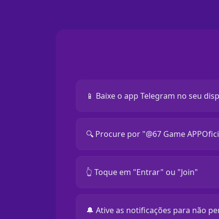
📱 Baixe o app Telegram no seu disp
🔍 Procure por "@67 Game APPOfici
👆 Toque em "Entrar" ou "Join"
🔔 Ative as notificações para não p