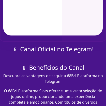
📱 Canal Oficial no Telegram!
📱 Benefícios do Canal
Descubra as vantagens de seguir a 68Brl Plataforma no
Telegram
O 68Brl Plataforma Slots oferece uma vasta seleção de
jogos online, proporcionando uma experiência
completa e emocionante. Com títulos de diversos