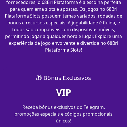
fornecedores, o 68Brl Plataforma é a escolha perfeita
para quem ama slots e apostas. Os jogos no 68Brl
Plataforma Slots possuem temas variados, rodadas de
bônus e recursos especiais. A jogabilidade é fluida, e
todos são compatíveis com dispositivos móveis,
permitindo jogar a qualquer hora e lugar. Explore uma
experiência de jogo envolvente e divertida no 68Brl
Plataforma Slots!
🎁 Bônus Exclusivos
VIP
Receba bônus exclusivos do Telegram,
promoções especiais e códigos promocionais
únicos!