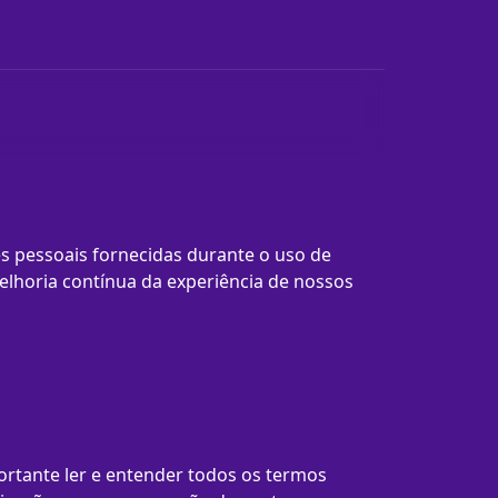
s pessoais fornecidas durante o uso de
elhoria contínua da experiência de nossos
rtante ler e entender todos os termos