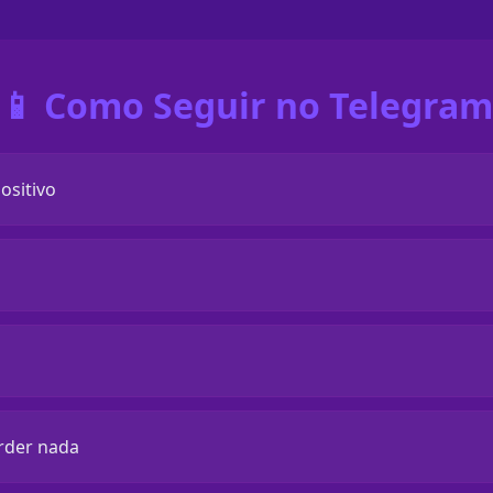
📱 Como Seguir no Telegram
ositivo
erder nada