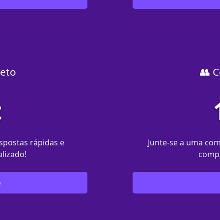
reto
👥 
t
espostas rápidas e
Junte-se a uma com
lizado!
compa
e