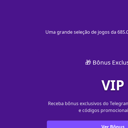
Uma grande seleção de jogos da 68S.C
🎁 Bônus Exclu
VIP
Receba bônus exclusivos do Telegra
e códigos promocionai
Ver Bônus