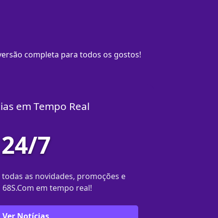
versão completa para todos os gostos!
cias em Tempo Real
24/7
e todas as novidades, promoções e
 68S.Com em tempo real!
Ver Notícias