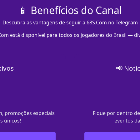
📱 Benefícios do Canal
Descubra as vantagens de seguir a 68S.Com no Telegram
om está disponível para todos os jogadores do Brasil — di
sivos
📢 Notí
m, promoções especiais
Fique por dentro d
s únicos!
eventos da