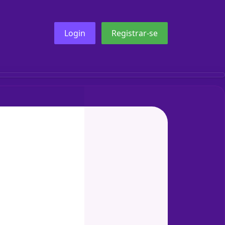
Login
Registrar-se