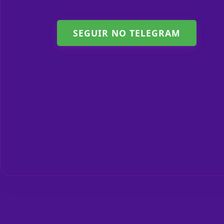
SEGUIR NO TELEGRAM