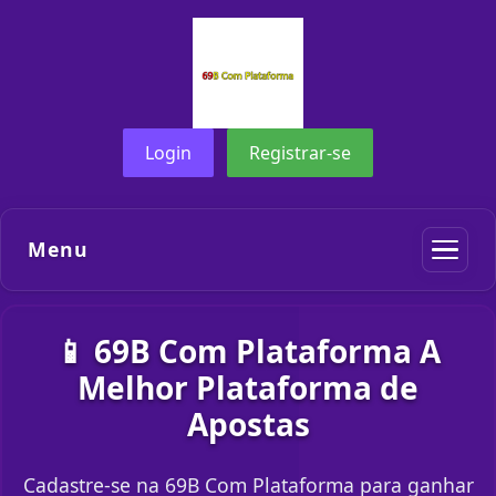
Login
Registrar-se
Menu
📱 69B Com Plataforma A
Melhor Plataforma de
Apostas
Cadastre-se na 69B Com Plataforma para ganhar