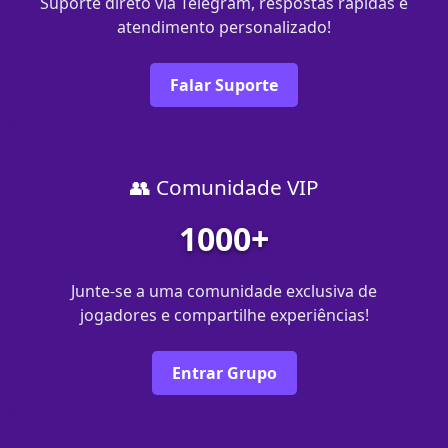
Suporte direto via Telegram, respostas rápidas e
atendimento personalizado!
Falar Suporte
👥 Comunidade VIP
1000+
Junte-se a uma comunidade exclusiva de
jogadores e compartilhe experiências!
Entrar Grupo