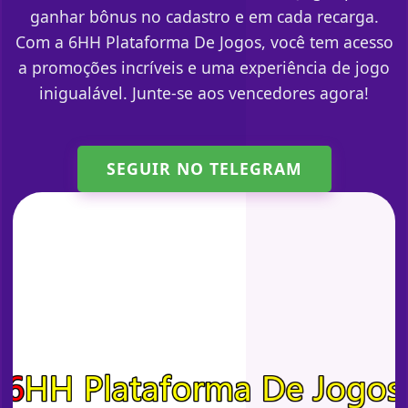
ganhar bônus no cadastro e em cada recarga.
Com a 6HH Plataforma De Jogos, você tem acesso
a promoções incríveis e uma experiência de jogo
inigualável. Junte-se aos vencedores agora!
SEGUIR NO TELEGRAM