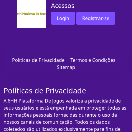
Acessos
Login
Registrar-se
Políticas de Privacidade
Termos e Condições
Sitemap
Políticas de Privacidade
A 6HH Plataforma De Jogos valoriza a privacidade de
seus usuários e está empenhada em proteger todas as
informações pessoais fornecidas durante o uso de
nossos canais de comunicação. Todos os dados
coletados são utilizados exclusivamente para fins de