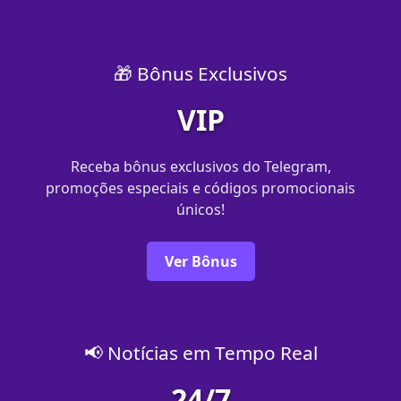
🎁 Bônus Exclusivos
VIP
Receba bônus exclusivos do Telegram,
promoções especiais e códigos promocionais
únicos!
Ver Bônus
📢 Notícias em Tempo Real
24/7