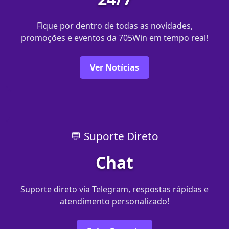
Fique por dentro de todas as novidades,
promoções e eventos da 705Win em tempo real!
Ver Notícias
💬 Suporte Direto
Chat
Suporte direto via Telegram, respostas rápidas e
atendimento personalizado!