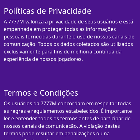
Políticas de Privacidade
A 7777M valoriza a privacidade de seus usuários e está
empenhada em proteger todas as informações
pessoais fornecidas durante o uso de nossos canais de
comunicação. Todos os dados coletados são utilizados
exclusivamente para fins de melhoria contínua da
experiência de nossos jogadores.
Termos e Condições
Os usuários da 7777M concordam em respeitar todas
as regras e regulamentos estabelecidos. É importante
ler e entender todos os termos antes de participar de
nossos canais de comunicação. A violação destes
termos pode resultar em penalizações ou na