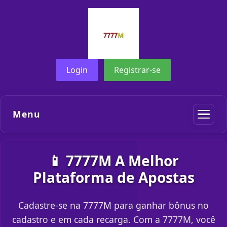
Login
Registrar-se
Menu
📱 7777M A Melhor
Plataforma de Apostas
Cadastre-se na 7777M para ganhar bônus no
cadastro e em cada recarga. Com a 7777M, você