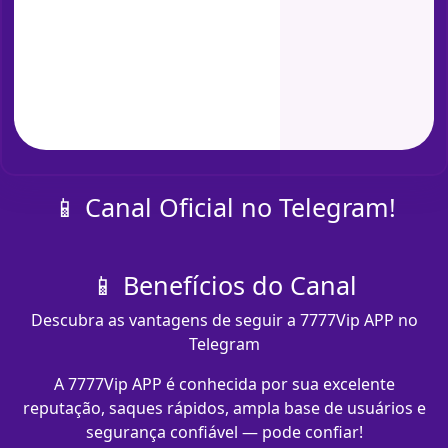
📱 Canal Oficial no Telegram!
📱 Benefícios do Canal
Descubra as vantagens de seguir a 7777Vip APP no
Telegram
A 7777Vip APP é conhecida por sua excelente
reputação, saques rápidos, ampla base de usuários e
segurança confiável — pode confiar!