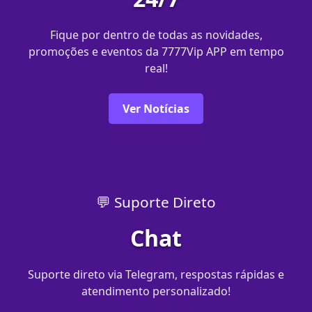
Fique por dentro de todas as novidades,
promoções e eventos da 7777Vip APP em tempo
real!
Ver Notícias
💬 Suporte Direto
Chat
Suporte direto via Telegram, respostas rápidas e
atendimento personalizado!