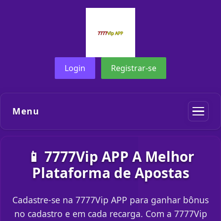
Login
Registrar-se
Menu
📱 7777Vip APP A Melhor
Plataforma de Apostas
Cadastre-se na 7777Vip APP para ganhar bônus
no cadastro e em cada recarga. Com a 7777Vip