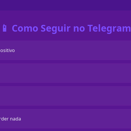
📱 Como Seguir no Telegram
ositivo
erder nada