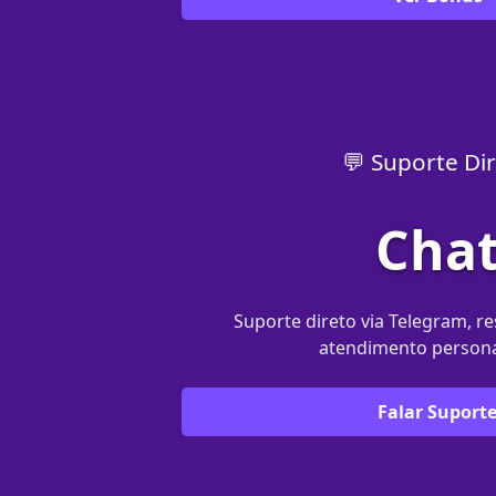
💬 Suporte Di
Cha
Suporte direto via Telegram, r
atendimento persona
Falar Suport