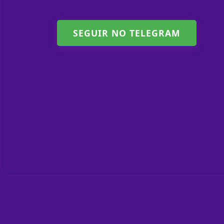
SEGUIR NO TELEGRAM