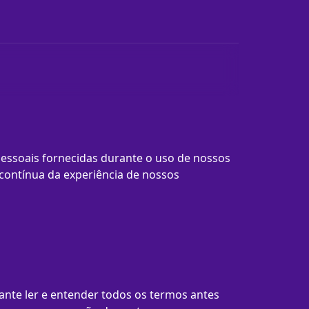
pessoais fornecidas durante o uso de nossos
 contínua da experiência de nossos
ante ler e entender todos os termos antes