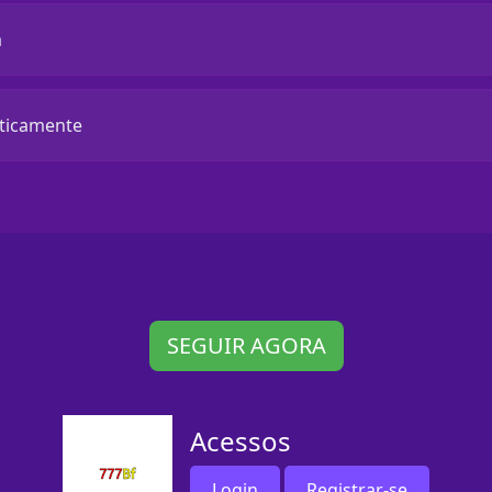
a
aticamente
SEGUIR AGORA
Acessos
Login
Registrar-se