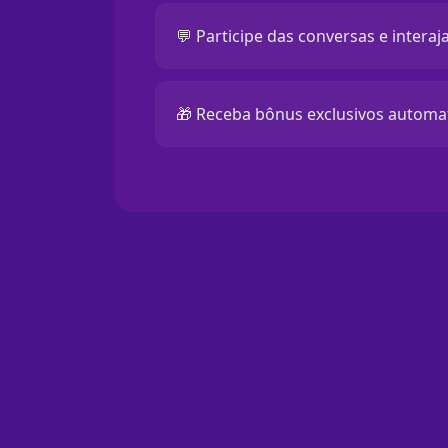
💬 Participe das conversas e interaj
🎁 Receba bônus exclusivos autom