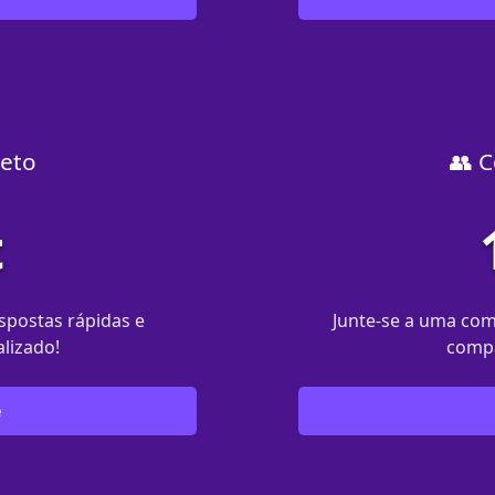
reto
👥 
t
espostas rápidas e
Junte-se a uma com
lizado!
compa
e