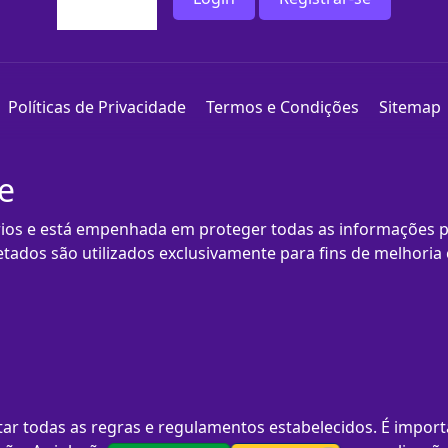
Políticas de Privacidade
Termos e Condições
Sitemap
de
ários e está empenhada em proteger todas as informações 
tados são utilizados exclusivamente para fins de melhoria
r todas as regras e regulamentos estabelecidos. É import