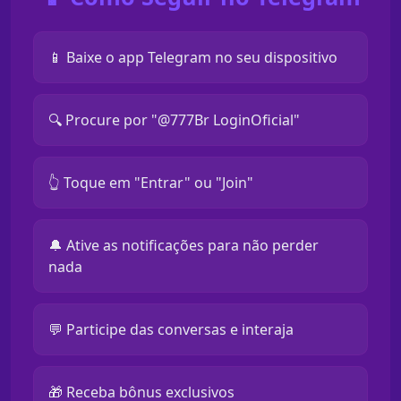
📱 Baixe o app Telegram no seu dispositivo
🔍 Procure por "@777Br LoginOficial"
👆 Toque em "Entrar" ou "Join"
🔔 Ative as notificações para não perder
nada
💬 Participe das conversas e interaja
🎁 Receba bônus exclusivos