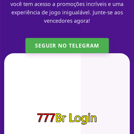
você tem acesso a promoções incríveis e uma
experiência de jogo inigualável. Junte-se aos
vencedores agora!
SEGUIR NO TELEGRAM