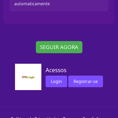
automaticamente
SEGUIR AGORA
Acessos
Login
Registrar-se