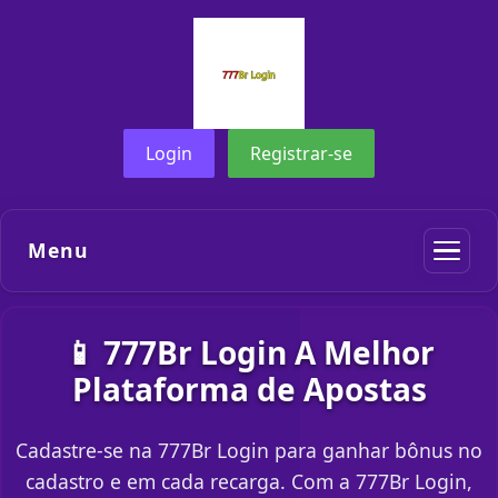
Login
Registrar-se
Menu
📱 777Br Login A Melhor
Plataforma de Apostas
Cadastre-se na 777Br Login para ganhar bônus no
cadastro e em cada recarga. Com a 777Br Login,