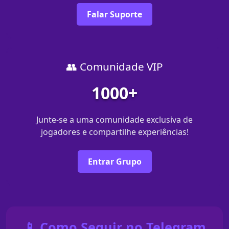
Falar Suporte
👥 Comunidade VIP
1000+
Junte-se a uma comunidade exclusiva de
jogadores e compartilhe experiências!
Entrar Grupo
📱 Como Seguir no Telegram