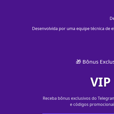
De
Desenvolvida por uma equipe técnica de el
🎁 Bônus Exclu
VIP
Receba bônus exclusivos do Telegra
e códigos promocionai