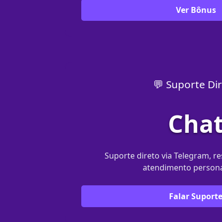
Ver Bônus
💬 Suporte Di
Cha
Suporte direto via Telegram, r
atendimento persona
Falar Suport