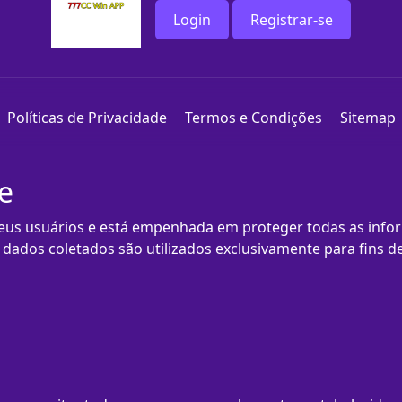
Login
Registrar-se
Políticas de Privacidade
Termos e Condições
Sitemap
de
 seus usuários e está empenhada em proteger todas as info
dados coletados são utilizados exclusivamente para fins d