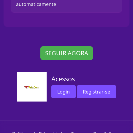
automaticamente
SEGUIR AGORA
Acessos
Login
Registrar-se