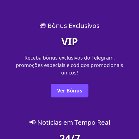
🎁 Bônus Exclusivos
VIP
Receba bônus exclusivos do Telegram,
promoções especiais e códigos promocionais
únicos!
Ver Bônus
📢 Notícias em Tempo Real
24/7