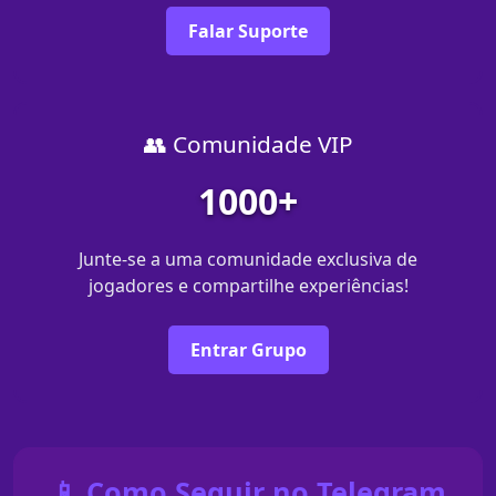
Falar Suporte
👥 Comunidade VIP
1000+
Junte-se a uma comunidade exclusiva de
jogadores e compartilhe experiências!
Entrar Grupo
📱 Como Seguir no Telegram