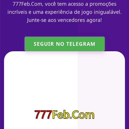
777Feb.Com, você tem acesso a promoções
incríveis e uma experiência de jogo inigualável.
Junte-se aos vencedores agora!
SEGUIR NO TELEGRAM