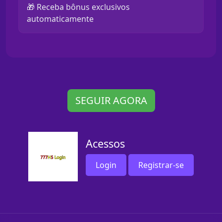
🎁 Receba bônus exclusivos
automaticamente
SEGUIR AGORA
Acessos
Login
Registrar-se