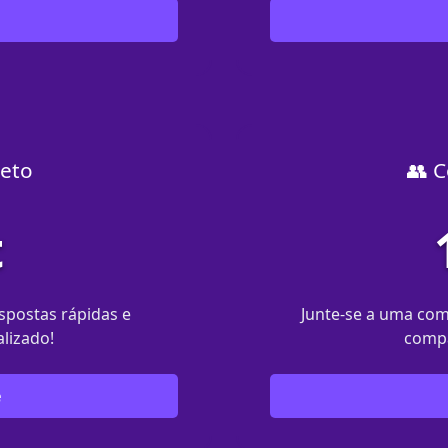
reto
👥 
t
espostas rápidas e
Junte-se a uma com
lizado!
compa
e