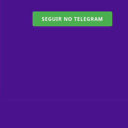
SEGUIR NO TELEGRAM