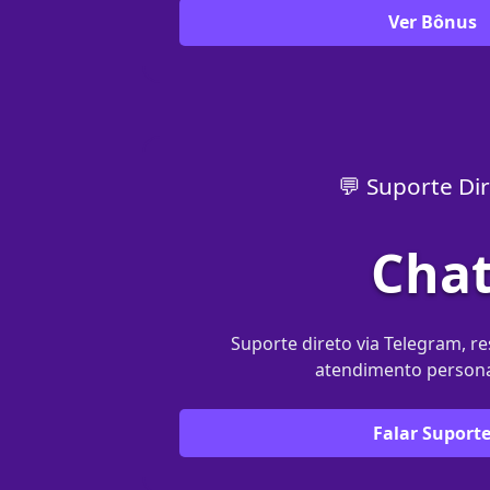
Ver Bônus
💬 Suporte Di
Cha
Suporte direto via Telegram, r
atendimento persona
Falar Suport