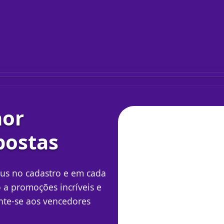
hor
postas
us no cadastro e em cada
 a promoções incríveis e
unte-se aos vencedores