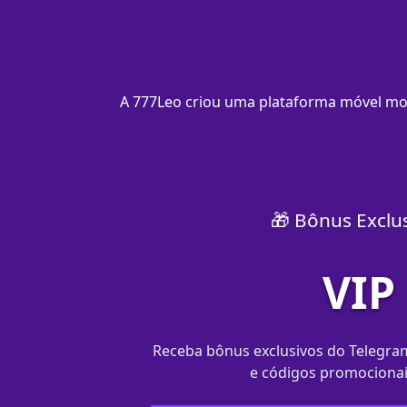
A 777Leo criou uma plataforma móvel mod
🎁 Bônus Exclu
VIP
Receba bônus exclusivos do Telegra
e códigos promocionai