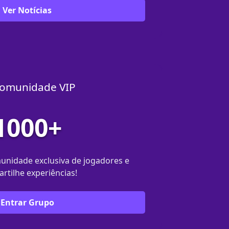
Ver Notícias
Comunidade VIP
1000+
unidade exclusiva de jogadores e
rtilhe experiências!
Entrar Grupo