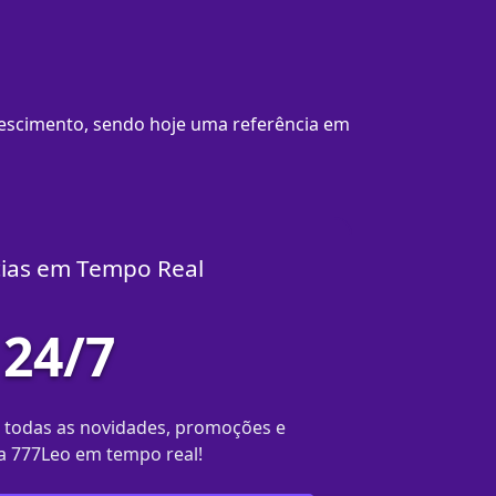
rescimento, sendo hoje uma referência em
cias em Tempo Real
24/7
e todas as novidades, promoções e
a 777Leo em tempo real!