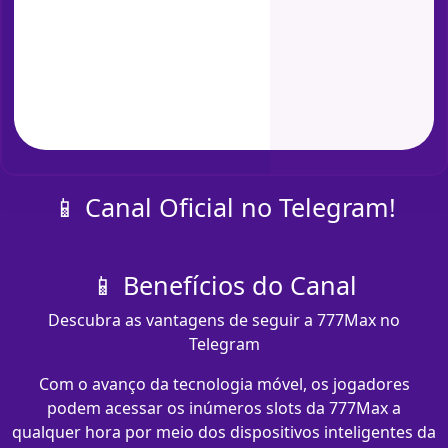
📱 Canal Oficial no Telegram!
📱 Benefícios do Canal
Descubra as vantagens de seguir a 777Max no
Telegram
Com o avanço da tecnologia móvel, os jogadores
podem acessar os inúmeros slots da 777Max a
qualquer hora por meio dos dispositivos inteligentes da