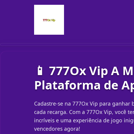
📱 777Ox Vip A M
Plataforma de A
Cadastre-se na 777Ox Vip para ganhar 
cada recarga. Com a 777Ox Vip, você t
incríveis e uma experiência de jogo inig
vencedores agora!