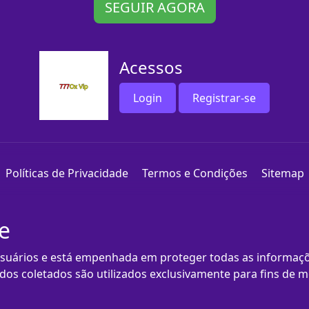
SEGUIR AGORA
Acessos
Login
Registrar-se
Políticas de Privacidade
Termos e Condições
Sitemap
de
 usuários e está empenhada em proteger todas as informaç
os coletados são utilizados exclusivamente para fins de m