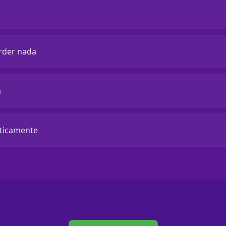
erder nada
a
aticamente