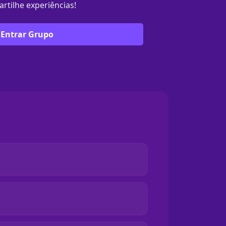
rtilhe experiências!
Entrar Grupo