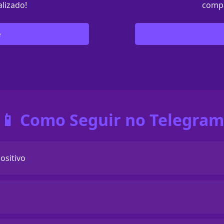
lizado!
compa
e
📱 Como Seguir no Telegram
ositivo