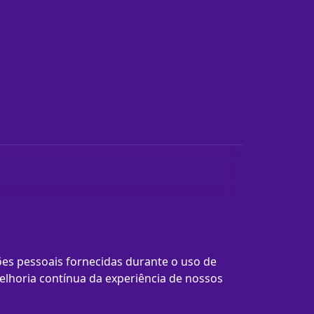
ões pessoais fornecidas durante o uso de
elhoria contínua da experiência de nossos