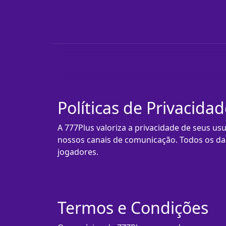
Políticas de Privacida
A 777Plus valoriza a privacidade de seus u
nossos canais de comunicação. Todos os dad
jogadores.
Termos e Condições