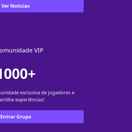
Ver Notícias
Comunidade VIP
1000+
unidade exclusiva de jogadores e
rtilhe experiências!
Entrar Grupo