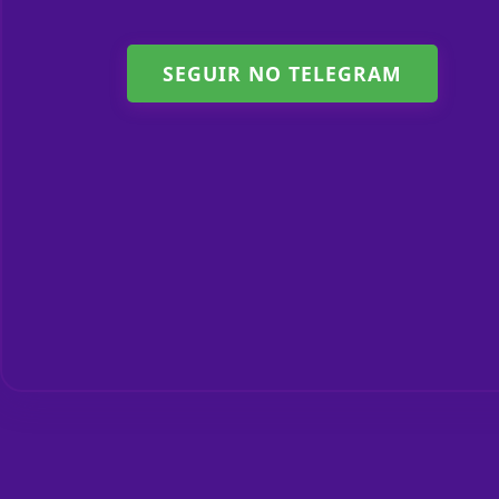
SEGUIR NO TELEGRAM