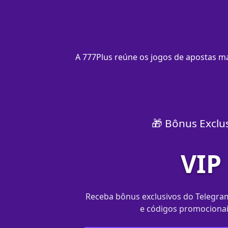
A 777Plus reúne os jogos de apostas m
🎁 Bônus Exclu
VIP
Receba bônus exclusivos do Telegra
e códigos promocionai