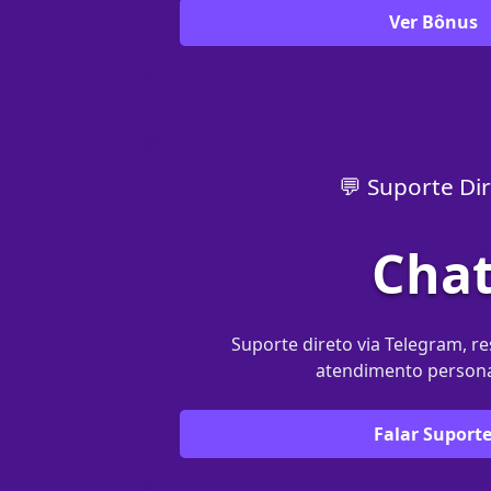
Ver Bônus
💬 Suporte Di
Cha
Suporte direto via Telegram, r
atendimento persona
Falar Suport