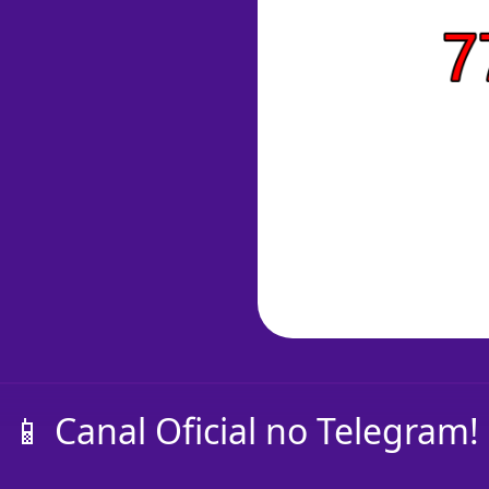
📱 Canal Oficial no Telegram!