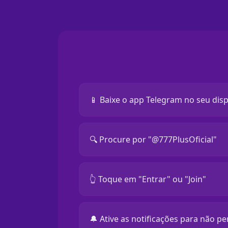
📱 Baixe o app Telegram no seu disp
🔍 Procure por "@777PlusOficial"
👆 Toque em "Entrar" ou "Join"
🔔 Ative as notificações para não p