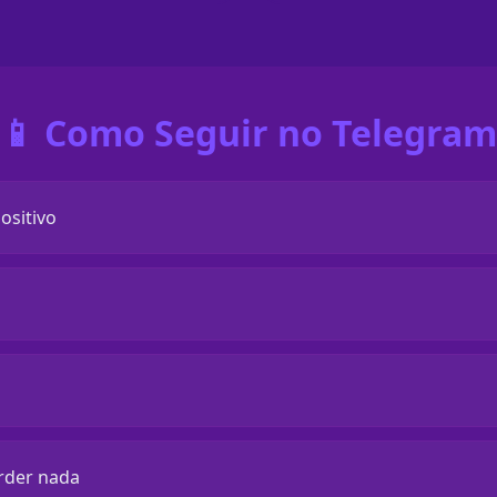
📱 Como Seguir no Telegram
ositivo
erder nada