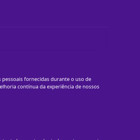
 pessoais fornecidas durante o uso de
elhoria contínua da experiência de nossos