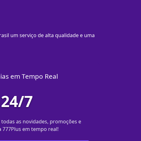
sil um serviço de alta qualidade e uma
cias em Tempo Real
24/7
e todas as novidades, promoções e
a 777Plus em tempo real!