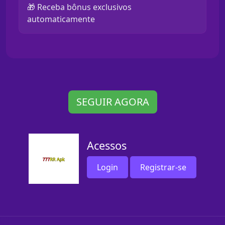
🎁 Receba bônus exclusivos
automaticamente
SEGUIR AGORA
Acessos
Login
Registrar-se