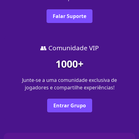
Falar Suporte
👥 Comunidade VIP
1000+
Junte-se a uma comunidade exclusiva de
jogadores e compartilhe experiências!
Entrar Grupo