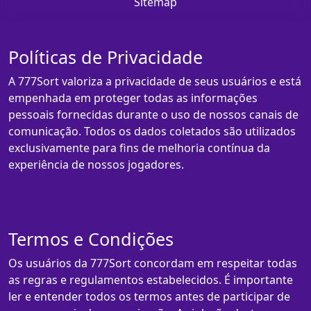
Sitemap
Políticas de Privacidade
A 777Sort valoriza a privacidade de seus usuários e está
empenhada em proteger todas as informações
pessoais fornecidas durante o uso de nossos canais de
comunicação. Todos os dados coletados são utilizados
exclusivamente para fins de melhoria contínua da
experiência de nossos jogadores.
Termos e Condições
Os usuários da 777Sort concordam em respeitar todas
as regras e regulamentos estabelecidos. É importante
ler e entender todos os termos antes de participar de