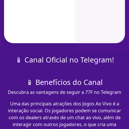
📱 Canal Oficial no Telegram!
📱 Benefícios do Canal
Descubra as vantagens de seguir a 77F no Telegram
Uma das principais atrações dos Jogos Ao Vivo é a
interação social. Os jogadores podem se comunicar
com os dealers através de um chat ao vivo, além de
interagir com outros jogadores, o que cria uma