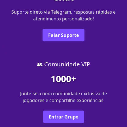
Suporte direto via Telegram, respostas rápidas e
atendimento personalizado!
Falar Suporte
👥 Comunidade VIP
1000+
Junte-se a uma comunidade exclusiva de
jogadores e compartilhe experiências!
Entrar Grupo