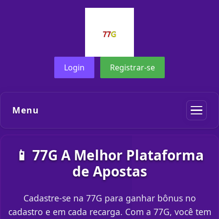
Login
Registrar-se
Menu
📱 77G A Melhor Plataforma
de Apostas
Cadastre-se na 77G para ganhar bônus no
cadastro e em cada recarga. Com a 77G, você tem