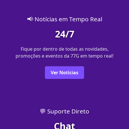
📢 Notícias em Tempo Real
24/7
Fique por dentro de todas as novidades,
promoções e eventos da 77G em tempo real!
Ver Notícias
💬 Suporte Direto
Chat