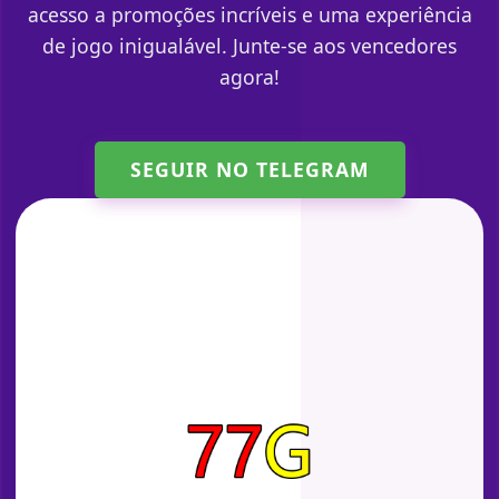
acesso a promoções incríveis e uma experiência
de jogo inigualável. Junte-se aos vencedores
agora!
SEGUIR NO TELEGRAM