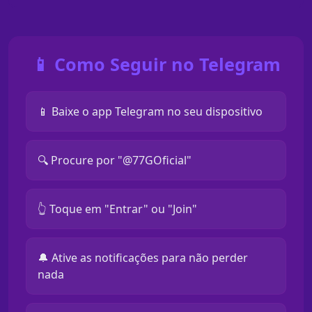
📱 Como Seguir no Telegram
📱 Baixe o app Telegram no seu dispositivo
🔍 Procure por "@77GOficial"
👆 Toque em "Entrar" ou "Join"
🔔 Ative as notificações para não perder
nada