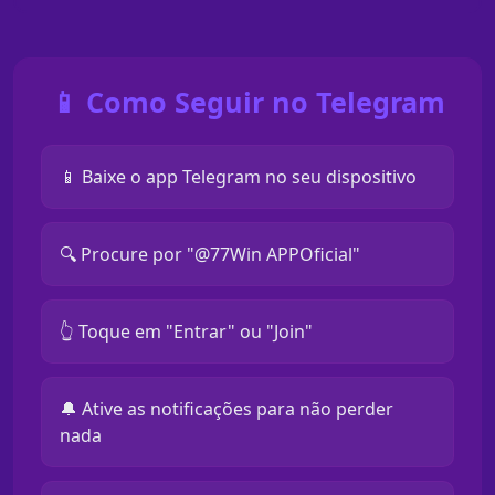
📱 Como Seguir no Telegram
📱 Baixe o app Telegram no seu dispositivo
🔍 Procure por "@77Win APPOficial"
👆 Toque em "Entrar" ou "Join"
🔔 Ative as notificações para não perder
nada