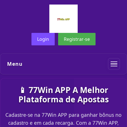
Login
Registrar-se
Menu
📱 77Win APP A Melhor
Plataforma de Apostas
Cadastre-se na 77Win APP para ganhar bônus no
cadastro e em cada recarga. Com a 77Win APP,