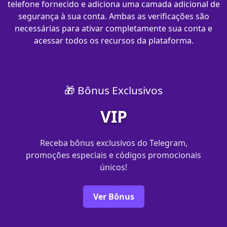
telefone fornecido e adiciona uma camada adicional de
segurança à sua conta. Ambas as verificações são
necessárias para ativar completamente sua conta e
acessar todos os recursos da plataforma.
🎁 Bônus Exclusivos
VIP
Receba bônus exclusivos do Telegram,
promoções especiais e códigos promocionais
únicos!
Ver Bônus