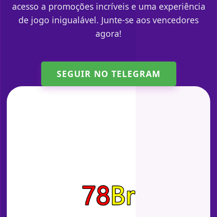
acesso a promoções incríveis e uma experiência
de jogo inigualável. Junte-se aos vencedores
agora!
SEGUIR NO TELEGRAM