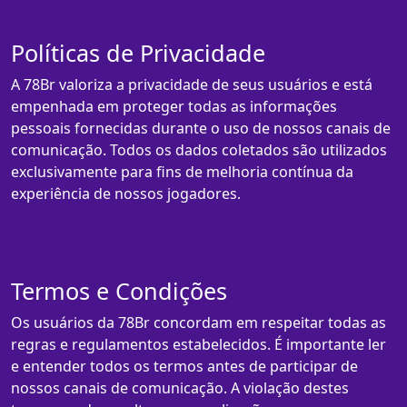
Políticas de Privacidade
A 78Br valoriza a privacidade de seus usuários e está
empenhada em proteger todas as informações
pessoais fornecidas durante o uso de nossos canais de
comunicação. Todos os dados coletados são utilizados
exclusivamente para fins de melhoria contínua da
experiência de nossos jogadores.
Termos e Condições
Os usuários da 78Br concordam em respeitar todas as
regras e regulamentos estabelecidos. É importante ler
e entender todos os termos antes de participar de
nossos canais de comunicação. A violação destes