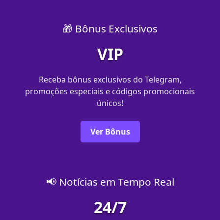
🎁 Bônus Exclusivos
VIP
Receba bônus exclusivos do Telegram,
promoções especiais e códigos promocionais
únicos!
Ver Bônus
📢 Notícias em Tempo Real
24/7