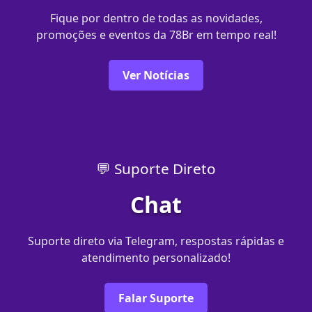
Fique por dentro de todas as novidades,
promoções e eventos da 78Br em tempo real!
Ver Notícias
💬 Suporte Direto
Chat
Suporte direto via Telegram, respostas rápidas e
atendimento personalizado!
Falar Suporte