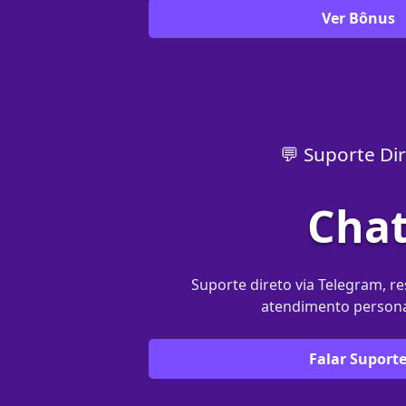
Ver Bônus
💬 Suporte Di
Cha
Suporte direto via Telegram, r
atendimento persona
Falar Suport