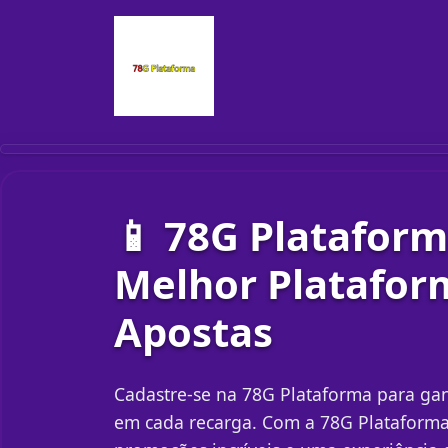
📱 78G Plataform
Melhor Platafor
Apostas
Cadastre-se na 78G Plataforma para ga
em cada recarga. Com a 78G Plataforma