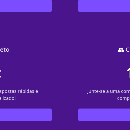
reto
👥 
t
espostas rápidas e
Junte-se a uma com
lizado!
compa
e