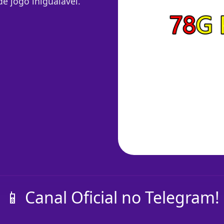
e jogo inigualável.
📱 Canal Oficial no Telegram!