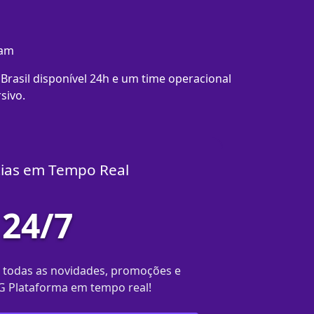
ram
rasil disponível 24h e um time operacional
sivo.
cias em Tempo Real
24/7
e todas as novidades, promoções e
G Plataforma em tempo real!