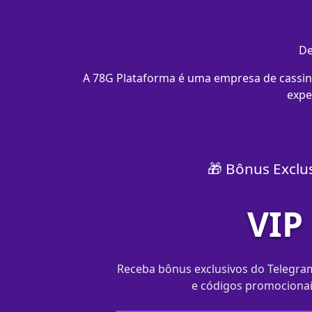
De
A 78G Plataforma é uma empresa de cassino
expe
🎁 Bônus Exclu
VIP
Receba bônus exclusivos do Telegra
e códigos promocionai