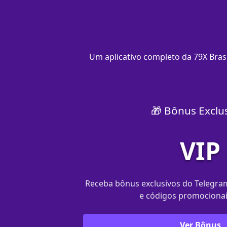
Um aplicativo completo da 79X Bras
🎁 Bônus Exclu
VIP
Receba bônus exclusivos do Telegra
e códigos promocionai
Ver Bônus