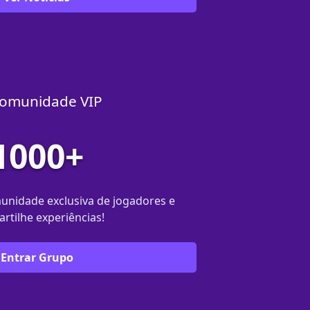
Comunidade VIP
1000+
unidade exclusiva de jogadores e
rtilhe experiências!
Entrar Grupo