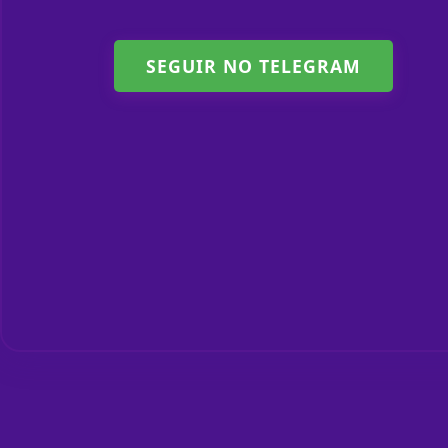
SEGUIR NO TELEGRAM