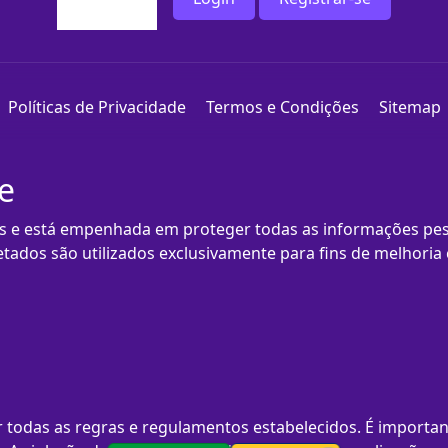
Políticas de Privacidade
Termos e Condições
Sitemap
de
ios e está empenhada em proteger todas as informações pe
tados são utilizados exclusivamente para fins de melhoria
todas as regras e regulamentos estabelecidos. É importan