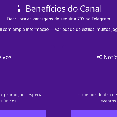
📱 Benefícios do Canal
Descubra as vantagens de seguir a 79X no Telegram
il com ampla informação — variedade de estilos, muitos jog
sivos
📢 Notí
m, promoções especiais
Fique por dentro d
s únicos!
eventos