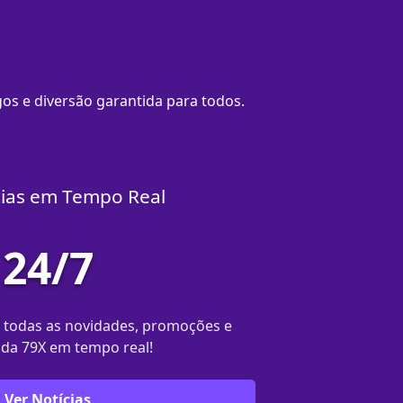
os e diversão garantida para todos.
cias em Tempo Real
24/7
e todas as novidades, promoções e
 da 79X em tempo real!
Ver Notícias