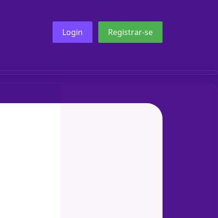
Login
Registrar-se