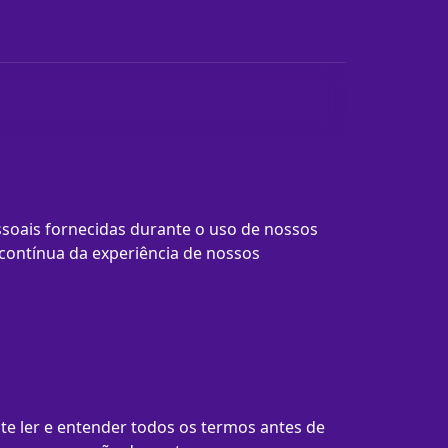
ssoais fornecidas durante o uso de nossos
 contínua da experiência de nossos
te ler e entender todos os termos antes de