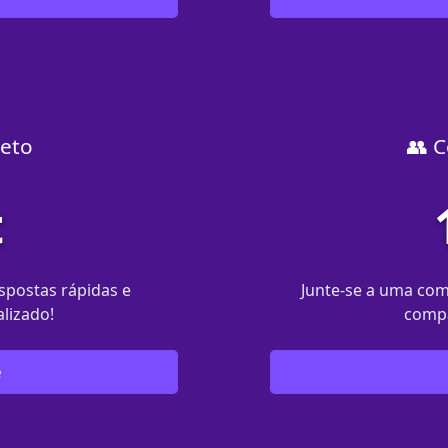
reto
👥 
t
espostas rápidas e
Junte-se a uma com
lizado!
compa
e