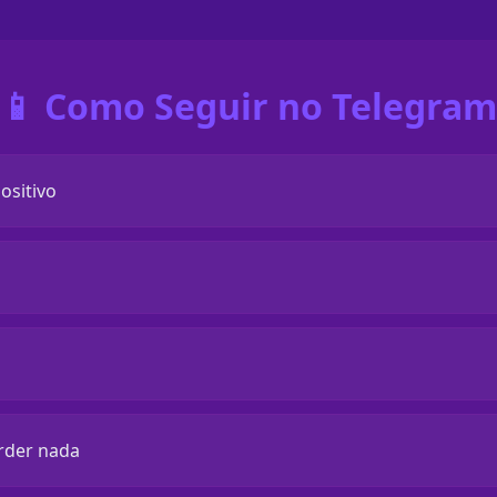
📱 Como Seguir no Telegram
ositivo
erder nada