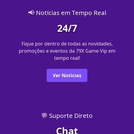
📢 Notícias em Tempo Real
24/7
Fique por dentro de todas as novidades,
promoções e eventos da 79X Game Vip em
tempo real!
Ver Notícias
💬 Suporte Direto
Chat