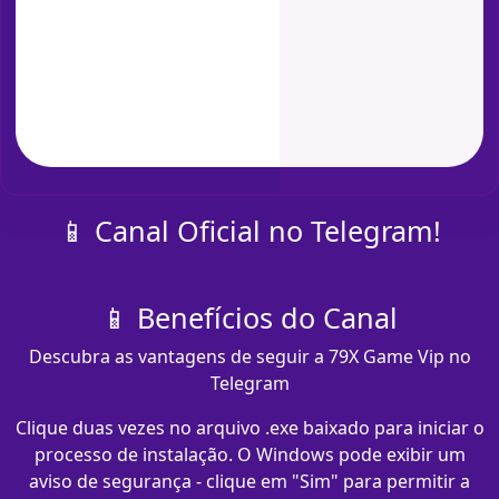
📱 Canal Oficial no Telegram!
📱 Benefícios do Canal
Descubra as vantagens de seguir a 79X Game Vip no
Telegram
Clique duas vezes no arquivo .exe baixado para iniciar o
processo de instalação. O Windows pode exibir um
aviso de segurança - clique em "Sim" para permitir a