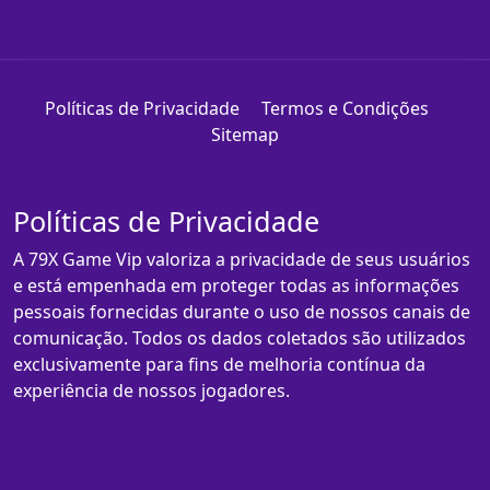
Políticas de Privacidade
Termos e Condições
Sitemap
Políticas de Privacidade
A 79X Game Vip valoriza a privacidade de seus usuários
e está empenhada em proteger todas as informações
pessoais fornecidas durante o uso de nossos canais de
comunicação. Todos os dados coletados são utilizados
exclusivamente para fins de melhoria contínua da
experiência de nossos jogadores.