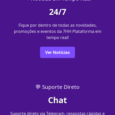
24/7
Fique por dentro de todas as novidades,
promoções e eventos da 7HH Plataforma em
tempo real!
Ver Notícias
💬 Suporte Direto
Chat
Suporte direto via Telegram, respostas rápidas e