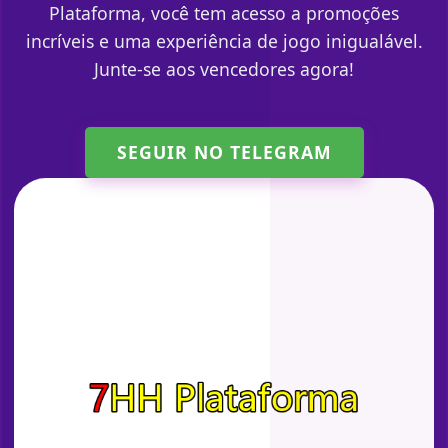
Plataforma, você tem acesso a promoções
incríveis e uma experiência de jogo inigualável.
Junte-se aos vencedores agora!
SEGUIR NO TELEGRAM