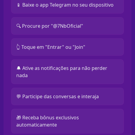
📱 Baixe o app Telegram no seu dispositivo
🔍 Procure por "@7NbOficial"
👆 Toque em "Entrar" ou "Join"
🔔 Ative as notificações para não perder
nada
💬 Participe das conversas e interaja
🎁 Receba bônus exclusivos
automaticamente