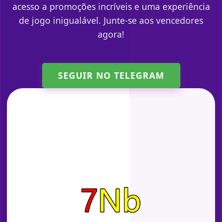
acesso a promoções incríveis e uma experiência
de jogo inigualável. Junte-se aos vencedores
agora!
SEGUIR NO TELEGRAM