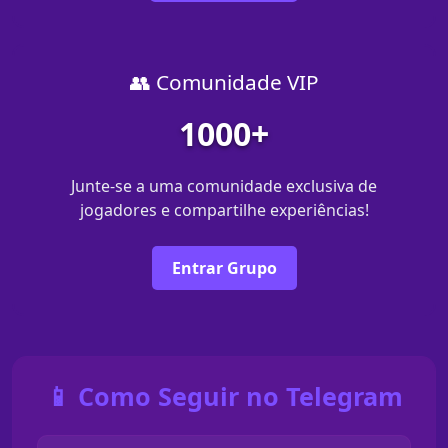
👥 Comunidade VIP
1000+
Junte-se a uma comunidade exclusiva de
jogadores e compartilhe experiências!
Entrar Grupo
📱 Como Seguir no Telegram