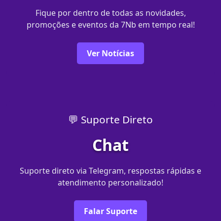
Fique por dentro de todas as novidades,
promoções e eventos da 7Nb em tempo real!
Ver Notícias
💬 Suporte Direto
Chat
Suporte direto via Telegram, respostas rápidas e
atendimento personalizado!
Falar Suporte