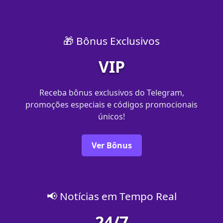
🎁 Bônus Exclusivos
VIP
Receba bônus exclusivos do Telegram,
promoções especiais e códigos promocionais
únicos!
Ver Bônus
📢 Notícias em Tempo Real
24/7