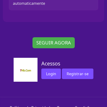
automaticamente
SEGUIR AGORA
Acessos
Login
Registrar-se