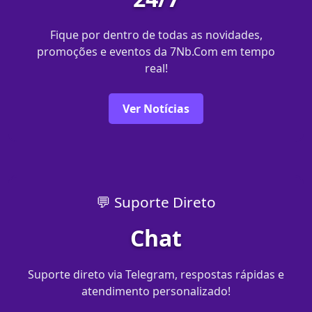
Fique por dentro de todas as novidades,
promoções e eventos da 7Nb.Com em tempo
real!
Ver Notícias
💬 Suporte Direto
Chat
Suporte direto via Telegram, respostas rápidas e
atendimento personalizado!