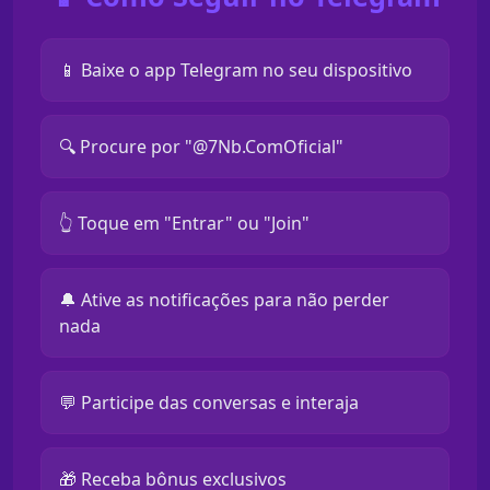
📱 Baixe o app Telegram no seu dispositivo
🔍 Procure por "@7Nb.ComOficial"
👆 Toque em "Entrar" ou "Join"
🔔 Ative as notificações para não perder
nada
💬 Participe das conversas e interaja
🎁 Receba bônus exclusivos