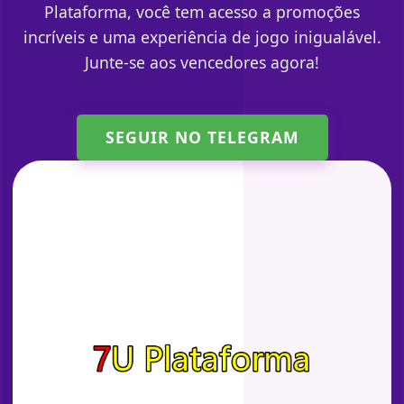
Plataforma, você tem acesso a promoções
incríveis e uma experiência de jogo inigualável.
Junte-se aos vencedores agora!
SEGUIR NO TELEGRAM