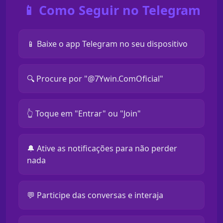
📱 Como Seguir no Telegram
📱 Baixe o app Telegram no seu dispositivo
🔍 Procure por "@7Ywin.ComOficial"
👆 Toque em "Entrar" ou "Join"
🔔 Ative as notificações para não perder
nada
💬 Participe das conversas e interaja