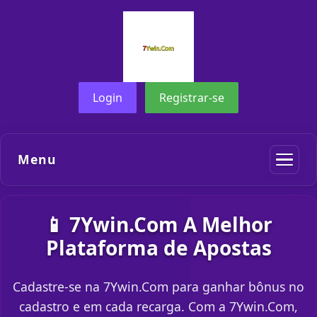
Login
Registrar-se
Menu
📱 7Ywin.Com A Melhor
Plataforma de Apostas
Cadastre-se na 7Ywin.Com para ganhar bônus no
cadastro e em cada recarga. Com a 7Ywin.Com,