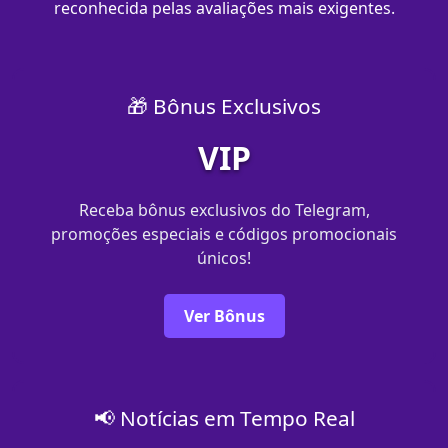
reconhecida pelas avaliações mais exigentes.
🎁 Bônus Exclusivos
VIP
Receba bônus exclusivos do Telegram,
promoções especiais e códigos promocionais
únicos!
Ver Bônus
📢 Notícias em Tempo Real