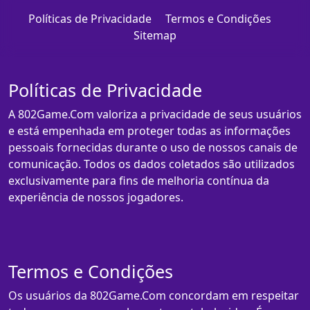
Políticas de Privacidade
Termos e Condições
Sitemap
Políticas de Privacidade
A 802Game.Com valoriza a privacidade de seus usuários
e está empenhada em proteger todas as informações
pessoais fornecidas durante o uso de nossos canais de
comunicação. Todos os dados coletados são utilizados
exclusivamente para fins de melhoria contínua da
experiência de nossos jogadores.
Termos e Condições
Os usuários da 802Game.Com concordam em respeitar