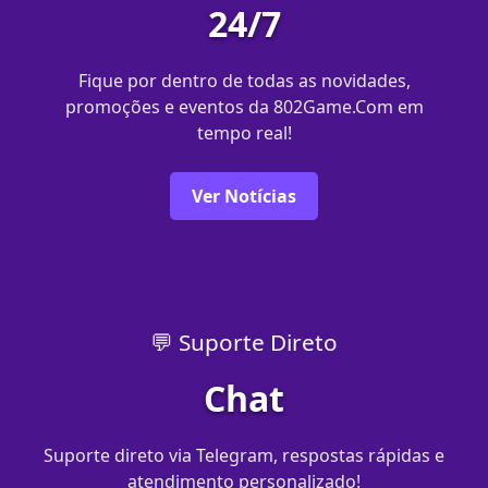
24/7
Fique por dentro de todas as novidades,
promoções e eventos da 802Game.Com em
tempo real!
Ver Notícias
💬 Suporte Direto
Chat
Suporte direto via Telegram, respostas rápidas e
atendimento personalizado!