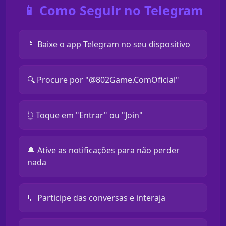
📱 Como Seguir no Telegram
📱 Baixe o app Telegram no seu dispositivo
🔍 Procure por "@802Game.ComOficial"
👆 Toque em "Entrar" ou "Join"
🔔 Ative as notificações para não perder
nada
💬 Participe das conversas e interaja