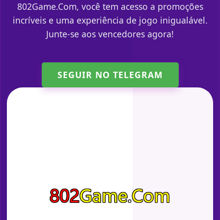
802Game.Com, você tem acesso a promoções
incríveis e uma experiência de jogo inigualável.
Junte-se aos vencedores agora!
SEGUIR NO TELEGRAM