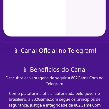
📱 Canal Oficial no Telegram!
📱 Benefícios do Canal
Descubra as vantagens de seguir a 802Game.Com no
Telegram
Como plataforma oficial autorizada pelo governo
brasileiro, a 802Game.Com segue os princípios de
segurança, justiça e integridade da 802Game.Com