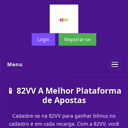
Login
Registrar-se
Menu
📱 82VV A Melhor Plataforma
de Apostas
Cadastre-se na 82VV para ganhar bônus no
cadastro e em cada recarga. Com a 82VV, você