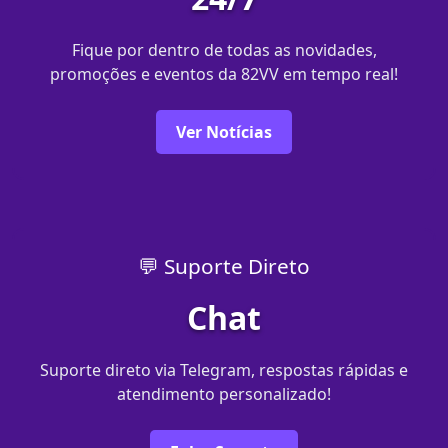
Fique por dentro de todas as novidades,
promoções e eventos da 82VV em tempo real!
Ver Notícias
💬 Suporte Direto
Chat
Suporte direto via Telegram, respostas rápidas e
atendimento personalizado!