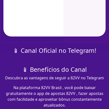
📱 Canal Oficial no Telegram!
📱 Benefícios do Canal
Descubra as vantagens de seguir a 82VV no Telegram
Na plataforma 82VV Brasil , você pode baixar
gratuitamente o app de apostas 82VV , fazer apostas
com facilidade e aproveitar bônus constantemente
atualizados.