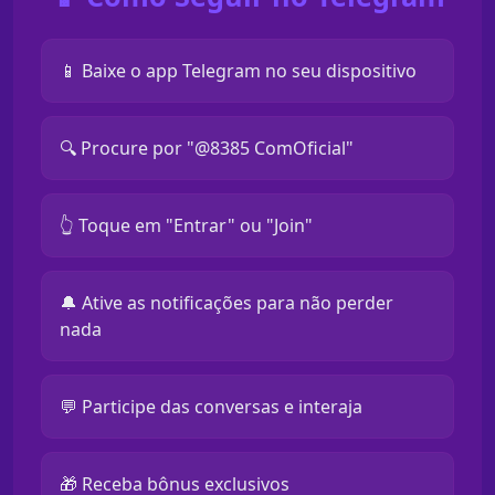
📱 Baixe o app Telegram no seu dispositivo
🔍 Procure por "@8385 ComOficial"
👆 Toque em "Entrar" ou "Join"
🔔 Ative as notificações para não perder
nada
💬 Participe das conversas e interaja
🎁 Receba bônus exclusivos