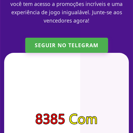
você tem acesso a promoções incríveis e uma
experiência de jogo inigualável. Junte-se aos
vencedores agora!
SEGUIR NO TELEGRAM