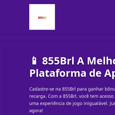
📱 855Brl A Melh
Plataforma de A
Cadastre-se na 855Brl para ganhar bôn
recarga. Com a 855Brl, você tem acesso 
uma experiência de jogo inigualável. J
agora!