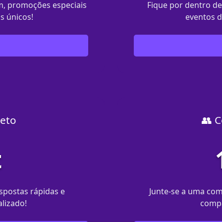
m, promoções especiais
Fique por dentro d
s únicos!
eventos d
reto
👥 
t
espostas rápidas e
Junte-se a uma com
lizado!
compa