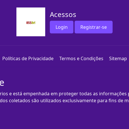
Acessos
Login
Registrar-se
Políticas de Privacidade
Termos e Condições
Sitemap
de
uários e está empenhada em proteger todas as informações 
os coletados são utilizados exclusivamente para fins de m