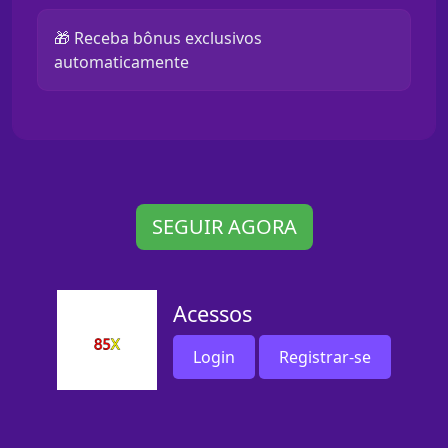
🎁 Receba bônus exclusivos
automaticamente
SEGUIR AGORA
Acessos
Login
Registrar-se