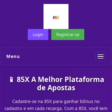
Login
Registrar-se
Menu
📱 85X A Melhor Plataforma
de Apostas
Cadastre-se na 85X para ganhar bônus no
cadastro e em cada recarga. Com a 85X, você tem