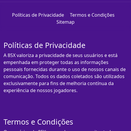
Políticas de Privacidade
Termos e Condições
Sitemap
Políticas de Privacidade
A 85X valoriza a privacidade de seus usuários e está
empenhada em proteger todas as informações
pessoais fornecidas durante o uso de nossos canais de
comunicação. Todos os dados coletados são utilizados
exclusivamente para fins de melhoria contínua da
experiência de nossos jogadores.
Termos e Condições