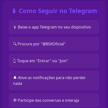
📱 Como Seguir no Telegram
📱 Baixe o app Telegram no seu dispositivo
🔍 Procure por "@85XOficial"
👆 Toque em "Entrar" ou "Join"
🔔 Ative as notificações para não perder
nada
💬 Participe das conversas e interaja